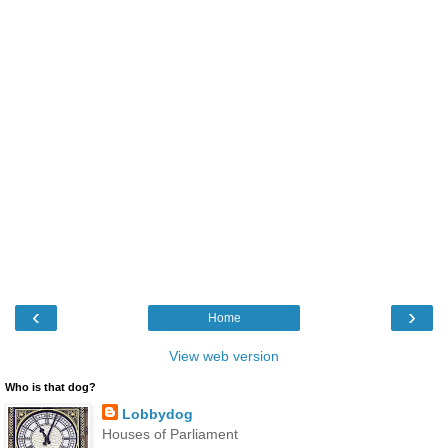
‹
›
Home
View web version
Who is that dog?
Lobbydog
Houses of Parliament