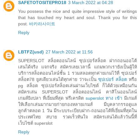
SAFETOTOSITEPRO18
3 March 2022 at 04:28
You possess the nice and quite impressive style of writings
that has touched my heart and soul. Thank you for this
post.
바카라사이트
Reply
LBTFZ(usd)
27 March 2022 at 11:56
SUPERSLOT สล็อตออนไลน์ ซุปเปอร์สล็อต ฝากถอนออโต้
เล่นได้จริง แจกจริง สมัครเลยเวลานี้ แถมพวกเรายังเป็นผู้ให้
บริการสล็อตออนไลน์ชั้น 1 รวมสลอตทุกค่ายเกมไว้ที่ ซุปเปอร์
สล็อต78 ยูสเดียวเล่นได้ทุกค่าย ว่าจะเป็น
ซุปเปอร์ สล็อต
หรือ
pg สล็อต ซุปเปอร์สล็อตเล่นผ่านเว็บไซต์ ก็ได้ด้วยเหมือนกัน
สมัครเล่น SUPERSLOT สล็อตออนไลน์ คาสิโนออนไลน์
เกมส์ยิงปลา ที่เยี่ยมที่สุด ฟรีเครดิต
superslot ทาง เข้า
มีเกมส์
ให้เลือกเล่นมากมายก่ายกองหลายเกมส์ มีบุคลากรรอดูแล
ลูกค้าตลอด 1 วัน มีระบบระเบียบฝาก-ถอนออโต้ที่เยี่ยมที่สุดใน
ประเทศไทย สบาย รวดเร็วทันใจ สมัครเล่นได้แล้ววันนี้ที่
เว็บไซต์ superslot
Reply