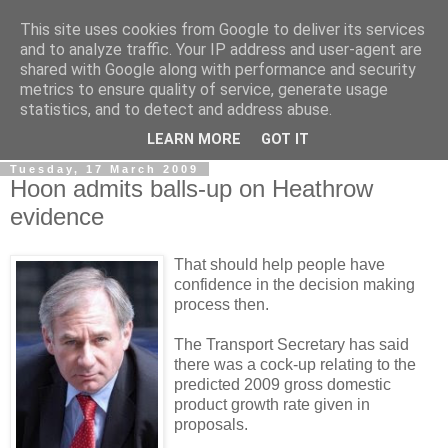
This site uses cookies from Google to deliver its services
LOBBYDOG
and to analyze traffic. Your IP address and user-agent are
shared with Google along with performance and security
metrics to ensure quality of service, generate usage
Gossip, opinion and Westminster tales. The inside track on
statistics, and to detect and address abuse.
what your Notts MPs are up to...
LEARN MORE
GOT IT
Tuesday, 17 March 2009
Hoon admits balls-up on Heathrow
evidence
That should help people have
confidence in the decision making
process then.
The Transport Secretary has said
there was a cock-up relating to the
predicted 2009 gross domestic
product growth rate given in
proposals.