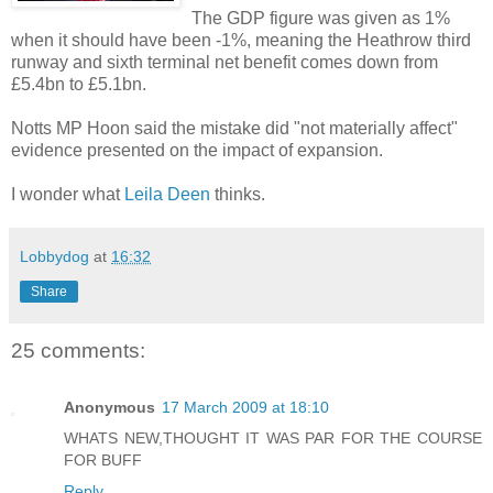
The GDP figure was given as 1%
when it should have been -1%, meaning the Heathrow third
runway and sixth terminal net benefit comes down from
£5.4bn to £5.1bn.
Notts MP Hoon said the mistake did "not materially affect"
evidence presented on the impact of expansion.
I wonder what
Leila Deen
thinks.
Lobbydog
at
16:32
Share
25 comments:
Anonymous
17 March 2009 at 18:10
WHATS NEW,THOUGHT IT WAS PAR FOR THE COURSE
FOR BUFF
Reply